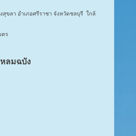
่งสุขลา อำเภอศรีราชา จังหวัดชลบุรี ใกล้
เมตร
แหลมฉบัง