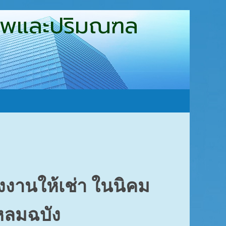
ุงเทพและปริมณฑล
รงงานให้เช่า ในนิคม
หลมฉบัง